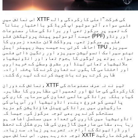
اس نمائش میں XTTF کی شرکت "اعلی کارکردگی والے
فلمی مواد، آٹو موٹیو اپ گریڈ کو بااختیار بنانا"
کے تھیم پر مرکوز تھی اور برانڈ کی سٹار مصنوعات
جیسے آٹوموٹیو پینٹ پروٹیکشن فلم (PPF) اور ونڈو
فلم پر مرکوز تھی۔ پروڈکٹ لائن متعدد زمروں کا
احاطہ کرتی ہے جیسے ہیٹ ریپیئر ایبل TPU سیریز،
نینو سیرامک ​​انسولیشن سیریز، اور رنگین ذاتی فلمی
مواد۔ بوتھ پر لوگوں کا ہجوم تھا، اور انڈونیشیا،
ملائیشیا، تھائی لینڈ اور مشرق وسطیٰ کے خریداروں
اور اختتامی گاہکوں نے تعاون کرنے کا پختہ ارادہ
ظاہر کرتے ہوئے بات چیت کرنے کے لیے رک گئے۔
نمائش کے دوران، XTTF ٹیم نے نہ صرف مصنوعات کی
کارکردگی کی جانچ اور تعمیراتی مظاہروں کا مظاہرہ
کیا، بلکہ برانڈ کی عالمی تعاون کی سرمایہ کاری کی
پالیسی کو فروغ دینے، انڈونیشیا اور آس پاس کی
مارکیٹوں میں برانڈ کی چینل فاؤنڈیشن کو مزید
مستحکم کرنے پر بھی توجہ مرکوز کی۔ جیسا کہ
انڈونیشیا میں کاروں کی تعداد میں مسلسل اضافہ ہو
رہا ہے، مقامی صارفین گاڑیوں کی ظاہری شکل کے تحفظ
اور ڈرائیونگ کے آرام دہ تجربے پر زیادہ سے زیادہ
توجہ دے رہے ہیں۔ اس نمائش میں XXTF کی شرکت مارکیٹ