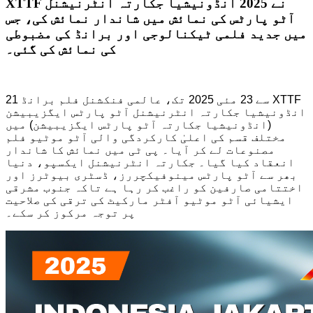
XTTF نے 2025 انڈونیشیا جکارتہ انٹرنیشنل
آٹو پارٹس کی نمائش میں شاندار نمائش کی، جس
میں جدید فلمی ٹیکنالوجی اور برانڈ کی مضبوطی
کی نمائش کی گئی۔
21 سے 23 مئی 2025 تک، عالمی فنکشنل فلم برانڈ XTTF
انڈونیشیا جکارتہ انٹرنیشنل آٹو پارٹس ایگزیبیشن
(انڈونیشیا جکارتہ آٹو پارٹس ایگزیبیشن) میں
مختلف قسم کی اعلیٰ کارکردگی والی آٹو موٹیو فلم
مصنوعات لے کر آیا۔ پی ٹی میں نمائش کا شاندار
انعقاد کیا گیا۔ جکارتہ انٹرنیشنل ایکسپو، دنیا
بھر سے آٹو پارٹس مینوفیکچررز، ڈسٹری بیوٹرز اور
اختتامی صارفین کو راغب کر رہا ہے تاکہ جنوب مشرقی
ایشیائی آٹو موٹیو آفٹر مارکیٹ کی ترقی کی صلاحیت
پر توجہ مرکوز کر سکے۔