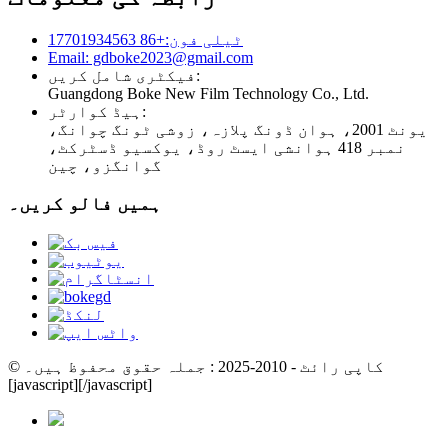
ٹیلی فون:+86 17701934563
Email: gdboke2023@gmail.com
فیکٹری شامل کریں:
Guangdong Boke New Film Technology Co., Ltd.
ہیڈ کوارٹر:
یونٹ 2001، ہوان ڈونگ پلازہ، زوشی ٹونگ چوانگ،
نمبر 418 ہوانشی ایسٹ روڈ، یوکسیو ڈسٹرکٹ،
گوانگزو، چین
ہمیں فالو کریں۔
© کاپی رائٹ - 2010-2025 : جملہ حقوق محفوظ ہیں۔
[javascript]
[/javascript]