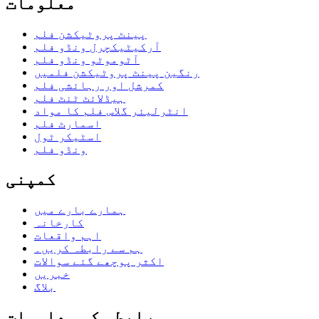
معلومات
پینٹ پروٹیکشن فلم
آرکیٹیکچرل ونڈو فلم
آٹوموٹو ونڈو فلم
رنگین پینٹ پروٹیکشن فلمیں
کمرشل اور رہائشی فلم
ہیڈلائٹ ٹنٹ فلم
انٹرلیئر گلاس فلم کا مواد
اسمارٹ فلم
اسٹیکر ٹول
ونڈو فلم
کمپنی
ہمارے بارے میں
کارخانہ
اہم واقعات
ہم سے رابطہ کریں۔
اکثر پوچھے گئے سوالات
خبریں
بلاگ
رابطہ کی معلومات