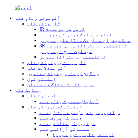
آٹوموٹو ونڈو فلم
کار ونڈو فلم
IR گرمی کی موصلیت
نینو سیرامک ​​گرمی کی موصلیت
میگنیٹران سپٹرنگ سنگل سلور سیریز
8K ٹائٹینیم نائٹرائڈ ہائی تھرمل
موصلیت ایچ ڈی سیریز
ٹائٹینیم نائٹرائڈ سیریز
کار پینٹ پروٹیکشن فلم
آٹو ہیڈلائٹ فلم
رنگین پینٹ پروٹیکشن فلمیں
اسٹیکر ٹول
سولر فلم ٹیسٹنگ کا سامان
بلڈنگ فلم
اسمارٹ فلم
آپٹیکل سمارٹ ونڈو فلم
آرکیٹیکچرل ونڈو فلم
پرائیویسی تھرمل موصلیت کی فلم
دھماکہ پروف فلم
فرنیچر کی حفاظتی فلم
شیشے کی آرائشی فلم
آرائشی فلم پیٹرن سیریز