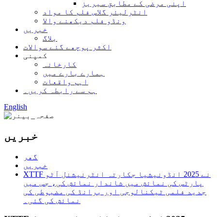
اپنی مرضی کے مطابق سیریز
انٹرلیئر گلاس فلم کا مواد
ونڈو فلم دیکھنے والا
خبریں
بلاگ
اکثر پوچھے گئے سوالات
کمپنی
کارخانہ
ہمارے بارے میں
اہم واقعات
ہم سے رابطہ کریں۔
English
خبریں
گھر
خبریں
XTTF نے 2025 انڈونیشیا جکارتہ انٹرنیشنل آٹو
پارٹس کی نمائش میں شاندار نمائش کی، جس میں
جدید فلمی ٹیکنالوجی اور برانڈ کی مضبوطی کی
نمائش کی گئی۔