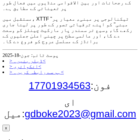
کے رجحانات اور بین الاقوامی منڈیوں میں فعال طور
پر تعیناتی کے مطابق ہے۔
مستقبل میں، XTTF "ٹیکنالوجی پر مبنی، معیار پر
مبنی" کو اپنے ترقیاتی تصور کے طور پر لینا جاری
رکھے گا، وسیع تر سمندر پار مارکیٹ چینلز کو وسعت
دے گا، اور عالمی سطح پر چینی اعلیٰ جھلیوں کے
برانڈز کے مسلسل عروج کو فروغ دے گا۔
پوسٹ ٹائم: جون-18-2025
> ڈیلر بنیں۔<
> انکوائری<
> ہم سے رابطہ کریں۔<
فون:
17701934563
ای
gdboke2023@gmail.com
میل:
x