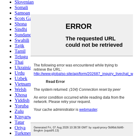
Slovenian
Somali
Samoan
Scots Gaelic
Shona
Sindhi
Sundanese
Swahili
Tajik
Tamil
Telugu
Thai
Ukrainian
Urdu
Uzbek
Vietnamese
Welsh
Xhosa
Yiddish
Yoruba
Zulu
Kinyarwanda
Tatar
Oriya
Turkmen