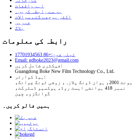
کارخانہ
اہم واقعات
ہم سے رابطہ کریں۔
اکثر پوچھے گئے سوالات
خبریں
بلاگ
رابطہ کی معلومات
ٹیلی فون:+86 17701934563
Email: gdboke2023@gmail.com
فیکٹری شامل کریں:
Guangdong Boke New Film Technology Co., Ltd.
ہیڈ کوارٹر:
یونٹ 2001، ہوان ڈونگ پلازہ، زوشی ٹونگ چوانگ،
نمبر 418 ہوانشی ایسٹ روڈ، یوکسیو ڈسٹرکٹ،
گوانگزو، چین
ہمیں فالو کریں۔