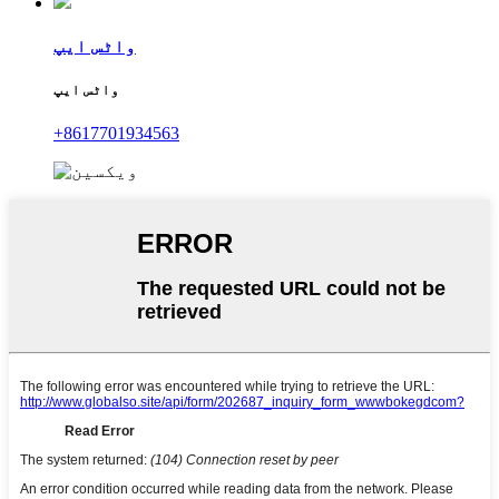
واٹس ایپ
واٹس ایپ
+8617701934563