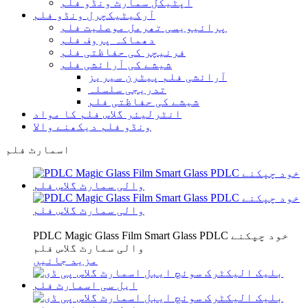
آپٹیکل سمارٹ ونڈو فلم
آرکیٹیکچرل ونڈو فلم
پرائیویسی تھرمل موصلیت فلم
دھماکہ پروف فلم
فرنیچر کی حفاظتی فلم
شیشے کی آرائشی فلم
آرائشی فلم پیٹرن سیریز
تدریجی سلسلہ
شیشے کی حفاظتی فلم
انٹرلیئر گلاس فلم کا مواد
ونڈو فلم دیکھنے والا
اسمارٹ فلم
PDLC Magic Glass Film Smart Glass PDLC خود چپکنے
والی سمارٹ گلاس فلم
مزید جانیں