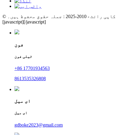
© کاپی رائٹ - 2010-2025 : جملہ حقوق محفوظ ہیں۔
[javascript]
[/javascript]
فون
ٹیلی فون
+86 17701934563
8613535326808
ای میل
ای میل
gdboke2023@gmail.com