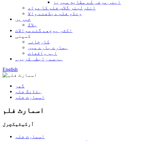
اپنی مرضی کے مطابق سیریز
انٹرلیئر گلاس فلم کا مواد
ونڈو فلم دیکھنے والا
خبریں
بلاگ
اکثر پوچھے گئے سوالات
کمپنی
کارخانہ
ہمارے بارے میں
اہم واقعات
ہم سے رابطہ کریں۔
English
گھر
بلڈنگ فلم
اسمارٹ فلم
اسمارٹ فلم
آرکیٹیکچرل
اسمارٹ فلم