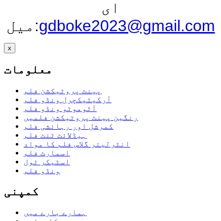
ای
gdboke2023@gmail.com
میل:
x
معلومات
پینٹ پروٹیکشن فلم
آرکیٹیکچرل ونڈو فلم
آٹوموٹو ونڈو فلم
رنگین پینٹ پروٹیکشن فلمیں
کمرشل اور رہائشی فلم
ہیڈلائٹ ٹنٹ فلم
انٹرلیئر گلاس فلم کا مواد
اسمارٹ فلم
اسٹیکر ٹول
ونڈو فلم
کمپنی
ہمارے بارے میں