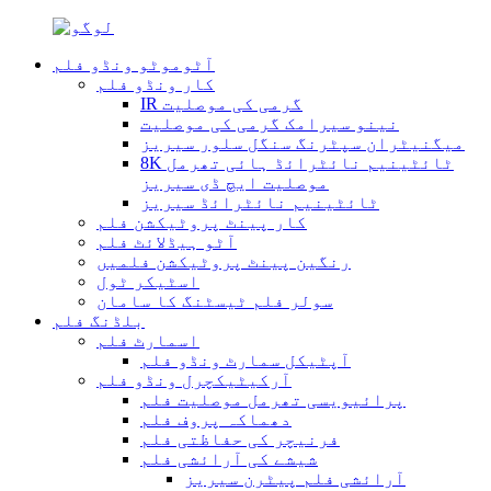
آٹوموٹو ونڈو فلم
کار ونڈو فلم
IR گرمی کی موصلیت
نینو سیرامک ​​گرمی کی موصلیت
میگنیٹران سپٹرنگ سنگل سلور سیریز
8K ٹائٹینیم نائٹرائڈ ہائی تھرمل
موصلیت ایچ ڈی سیریز
ٹائٹینیم نائٹرائڈ سیریز
کار پینٹ پروٹیکشن فلم
آٹو ہیڈلائٹ فلم
رنگین پینٹ پروٹیکشن فلمیں
اسٹیکر ٹول
سولر فلم ٹیسٹنگ کا سامان
بلڈنگ فلم
اسمارٹ فلم
آپٹیکل سمارٹ ونڈو فلم
آرکیٹیکچرل ونڈو فلم
پرائیویسی تھرمل موصلیت فلم
دھماکہ پروف فلم
فرنیچر کی حفاظتی فلم
شیشے کی آرائشی فلم
آرائشی فلم پیٹرن سیریز