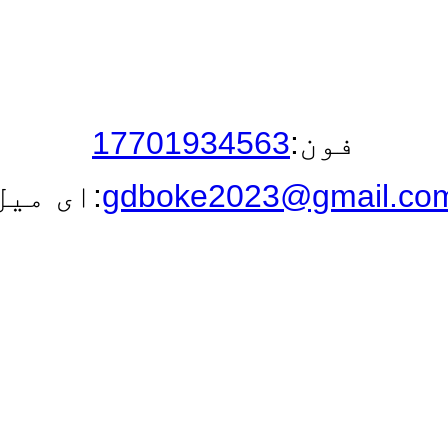
فون:
17701934563
gdboke2023@gmail.co
ای میل: