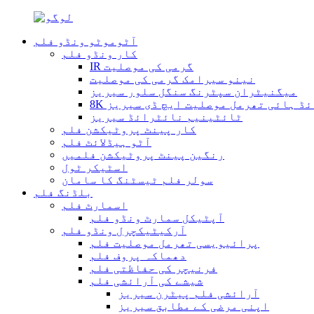
آٹوموٹو ونڈو فلم
کار ونڈو فلم
IR گرمی کی موصلیت
نینو سیرامک ​​گرمی کی موصلیت
میگنیٹران سپٹرنگ سنگل سلور سیریز
ائڈ ہائی تھرمل موصلیت ایچ ڈی سیریز
ٹائٹینیم نائٹرائڈ سیریز
کار پینٹ پروٹیکشن فلم
آٹو ہیڈلائٹ فلم
رنگین پینٹ پروٹیکشن فلمیں
اسٹیکر ٹول
سولر فلم ٹیسٹنگ کا سامان
بلڈنگ فلم
اسمارٹ فلم
آپٹیکل سمارٹ ونڈو فلم
آرکیٹیکچرل ونڈو فلم
پرائیویسی تھرمل موصلیت فلم
دھماکہ پروف فلم
فرنیچر کی حفاظتی فلم
شیشے کی آرائشی فلم
آرائشی فلم پیٹرن سیریز
اپنی مرضی کے مطابق سیریز