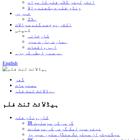
انٹرلیئر گلاس فلم کا مواد
ونڈو فلم دیکھنے والا
خبریں
بلاگ
اکثر پوچھے گئے سوالات
کمپنی
کارخانہ
ہمارے بارے میں
اہم واقعات
ہم سے رابطہ کریں۔
English
گھر
مصنوعات
ہیڈلائٹ ٹنٹ فلم
ہیڈلائٹ ٹنٹ فلم
کار ونڈو فلم
IR گرمی کی موصلیت
نینو سیرامک ​​گرمی کی موصلیت
میگنیٹران سپٹرنگ سنگل سلور سیریز
نائٹرائڈ ہائی تھرمل موصلیت ایچ ڈی سیریز