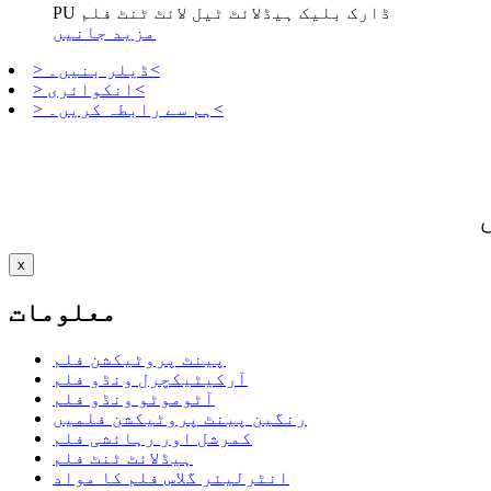
PU ڈارک بلیک ہیڈلائٹ ٹیل لائٹ ٹنٹ فلم
مزید جانیں
> ڈیلر بنیں۔<
> انکوائری<
> ہم سے رابطہ کریں۔<
x
معلومات
پینٹ پروٹیکشن فلم
آرکیٹیکچرل ونڈو فلم
آٹوموٹو ونڈو فلم
رنگین پینٹ پروٹیکشن فلمیں
کمرشل اور رہائشی فلم
ہیڈلائٹ ٹنٹ فلم
انٹرلیئر گلاس فلم کا مواد