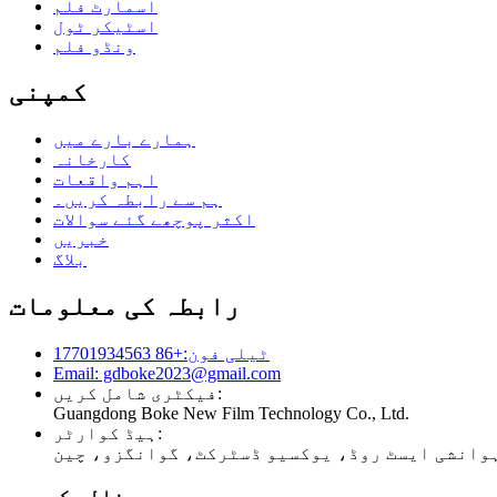
اسمارٹ فلم
اسٹیکر ٹول
ونڈو فلم
کمپنی
ہمارے بارے میں
کارخانہ
اہم واقعات
ہم سے رابطہ کریں۔
اکثر پوچھے گئے سوالات
خبریں
بلاگ
رابطہ کی معلومات
ٹیلی فون:+86 17701934563
Email: gdboke2023@gmail.com
فیکٹری شامل کریں:
Guangdong Boke New Film Technology Co., Ltd.
ہیڈ کوارٹر:
ہمیں فالو کریں۔