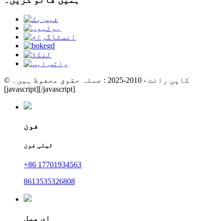
© کاپی رائٹ - 2010-2025 : جملہ حقوق محفوظ ہیں۔
[javascript]
[/javascript]
فون
ٹیلی فون
+86 17701934563
8613535326808
ای میل