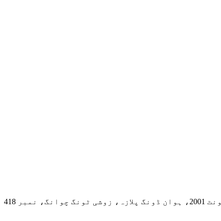
 زوشی ٹونگ چوانگ، نمبر 418 ہوانشی ایسٹ روڈ، یوکسیو ڈسٹرکٹ، گوانگزو، چین